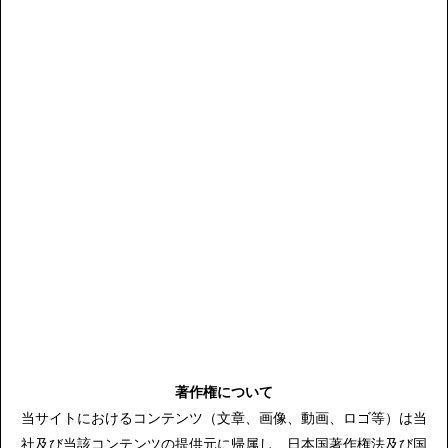
[!% if (image.url!="") { %]
[!% } %]
[%article_date_notime_dot%] [%new:New%]
[%title%]
[%lead%]
続きを読む
著作権について
当サイトにおけるコンテンツ（文章、画像、動画、ロゴ等）は当
社及び当該コンテンツの提供元に帰属し、日本国著作権法及び国