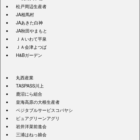
松戸周辺生産者
JA相馬村
JAあきた白神
JA秋田やまもと
ＪＡいわて平泉
ＪＡ会津よつば
H&Bガーデン
丸西産業
TASPASS川上
鹿沼にら組合
皇海高原の大根生産者
ベジタブルサービスコバヤシ
ピュアグリーンアグリ
岩井洋菜前進会
三浦はねっ娘会