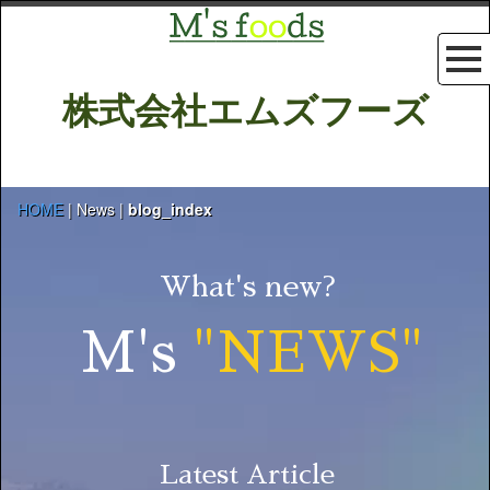
株式会社エムズフーズ
HOME
| News |
blog_index
What's new?
M's
"NEWS"
Latest Article