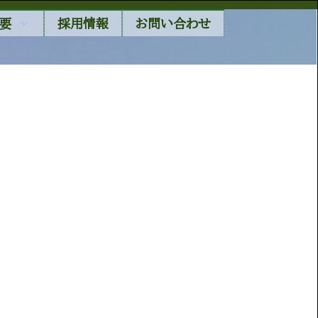
要
採用情報
お問い合わせ
南関東
松戸市周辺生産者
松戸市 矢切地区生産者
御子神農園
三浦市農協
三浦はねっ娘会 春の七
草