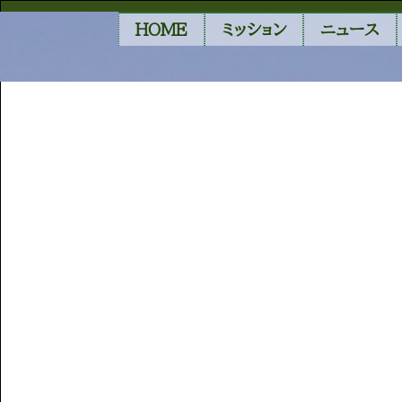
HOME
ミッション
ニュース
群馬県昭和村・利根東地
東北
代表挨拶
産地指導
HOME
|
News
|
template.detail
区
産地交流会２０１９
ＪＡ相馬村
事業所
ＪＡあきた白神
昭和村
松戸本社
ＪＡ秋田やまもと
大田事業所
春の昭和村
いわて平泉農協
豊洲事業所
夏の昭和村
会津よつば農協
足立事業所
晩秋～初冬の昭和村
北関東事業所
昭和村のタイニーシュシュ
利根東地区
関連会社
皇海高原の大根