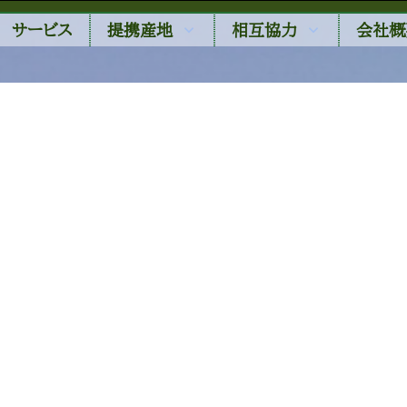
サービス
提携産地
相互協力
会社概
中部
北関東
H&Bガーデン
鹿沼にら組合
丸西産業
ピュアグリーンアグリ
TASPASS川上
岩井洋菜前進会
株式会社エムズフーズ
南相木村
ベジタブルサービスコバ
ヤシ
南相木村 白菜
南相木村 カリフローレ
M's
"NEWS"